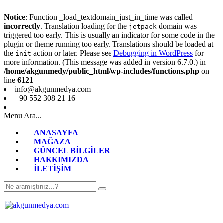
Notice
: Function _load_textdomain_just_in_time was called
incorrectly
. Translation loading for the
domain was
jetpack
triggered too early. This is usually an indicator for some code in the
plugin or theme running too early. Translations should be loaded at
the
action or later. Please see
Debugging in WordPress
for
init
more information. (This message was added in version 6.7.0.) in
/home/akgunmedy/public_html/wp-includes/functions.php
on
line
6121
info@akgunmedya.com
+90 552 308 21 16
Menu
Ara...
ANASAYFA
MAĞAZA
GÜNCEL BİLGİLER
HAKKIMIZDA
İLETİŞİM