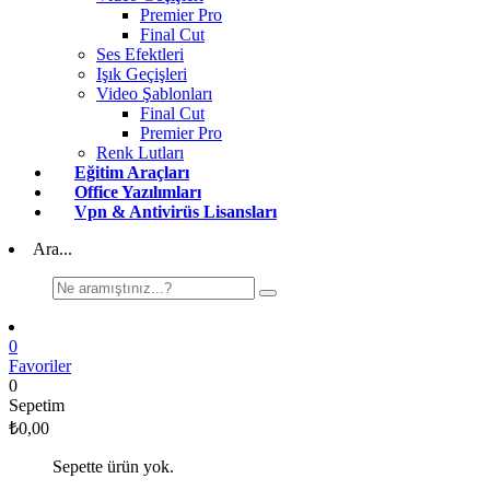
Premier Pro
Final Cut
Ses Efektleri
Işık Geçişleri
Video Şablonları
Final Cut
Premier Pro
Renk Lutları
Eğitim Araçları
Office Yazılımları
Vpn & Antivirüs Lisansları
Ara...
0
Favoriler
0
Sepetim
₺
0,00
Sepette ürün yok.