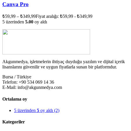
Canva Pro
₺
59,99
–
₺
349,99
Fiyat aralığı: ₺59,99 - ₺349,99
5 üzerinden
5.00
oy aldı
Akgunmedya, işletmelerin ihtiyaç duyduğu yazılım ve dijital içerik
lisanslarını güvenilir ve uygun fiyatlarla sunan bir platformdur.
Bursa / Türkiye
Telefon: +90 534 069 14 36
E-Mail: info@akgunmedya.com
Ortalama oy
5 üzerinden
5
oy aldı
(2)
Kategoriler