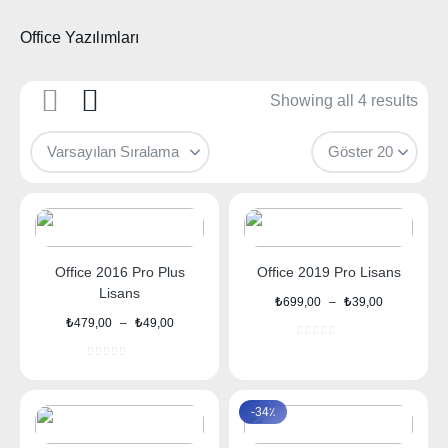
Office Yazılımları
Showing all 4 results
Office 2016 Pro Plus
Office 2019 Pro Lisans
Lisans
Fiyat
₺
699,00
–
₺
39,00
aralığı:
Fiyat
₺
479,00
–
₺
49,00
₺39,00
aralığı:
-
₺49,00
₺699,00
-
₺479,00
-34٪